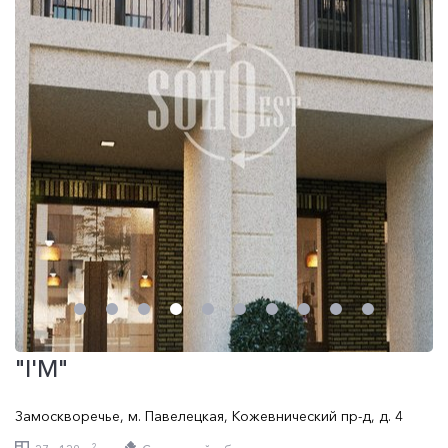
"I'M"
Замоскворечье
,
м. Павелецкая
,
Кожевнический пр-д
,
д. 4
2