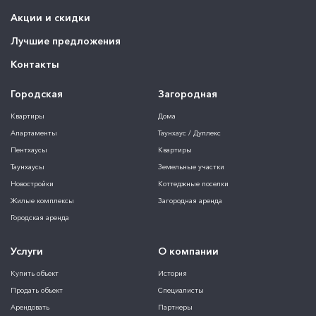
Акции и скидки
Лучшие предложения
Контакты
Городская
Загородная
Квартиры
Дома
Апартаменты
Таунхаус / Дуплекс
Пентхаусы
Квартиры
Таунхаусы
Земельные участки
Новостройки
Коттеджные поселки
Жилые комплексы
Загородная аренда
Городская аренда
Услуги
О компании
Купить объект
История
Продать объект
Специалисты
Арендовать
Партнеры