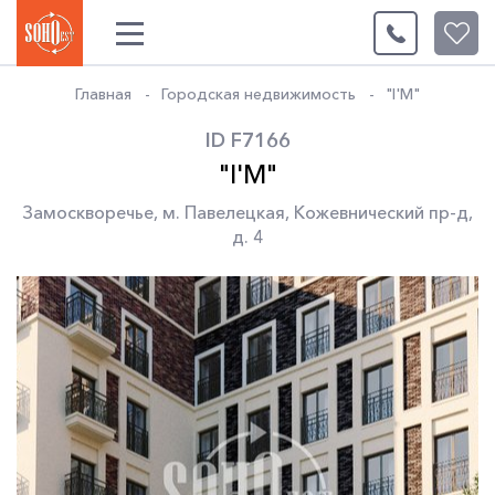
0
Главная
Городская недвижимость
"I'M"
ID F7166
"I'M"
Замоскворечье
,
м. Павелецкая
,
Кожевнический пр-д
,
д. 4