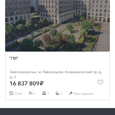
"I'M"
"I'M"
Замоскворечье, м. Павелецкая, Кожевнический пр-д,
Замоскворечье, м. Павелецкая, Кожевнический пр-д,
д. 4
д. 4
16 752 121
38 318 000
2
2
39 м
81 м
1
2
1
1
1
1
Без отделки
Без отделки