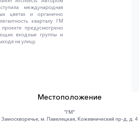
ker Architects. Автором
ступила международная
ых цветах и органично
егантность кварталу I’M
 проекте предусмотрено
яющих входные группы и
ходя на улицу.
Местоположение
"I'M"
Замоскворечье
,
м. Павелецкая
,
Кожевнический пр-д
,
д. 4