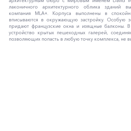
архитектурным бюро с мировым именем David Wal
лаконичного архитектурного облика зданий вы
компания MLA+. Корпуса выполнены в спокойн
вписываются в окружающую застройку. Особую эл
придают французские окна и изящные балконы. В
устройство крытых пешеходных галерей, соедин
позволяющих попасть в любую точку комплекса, не вы