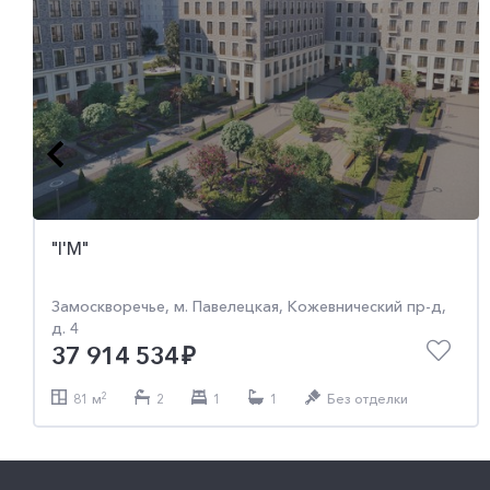
"I'M"
"I'M"
Замоскворечье, м. Павелецкая, Кожевнический пр-д,
Замоскворечье, м. Павелецкая, Кожевнический пр-д,
д. 4
д. 4
16 837 809
17 216 539
2
2
39 м
39 м
1
1
1
1
1
1
Без отделки
Без отделки