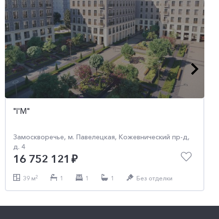
"I'M"
"I'M"
Замоскворечье, м. Павелецкая, Кожевнический пр-д,
Замоскворечье, м. Павелецкая, Кожевнический пр-д,
д. 4
д. 4
18 301 920
37 914 534
2
2
42 м
81 м
1
2
1
1
1
1
Без отделки
Без отделки