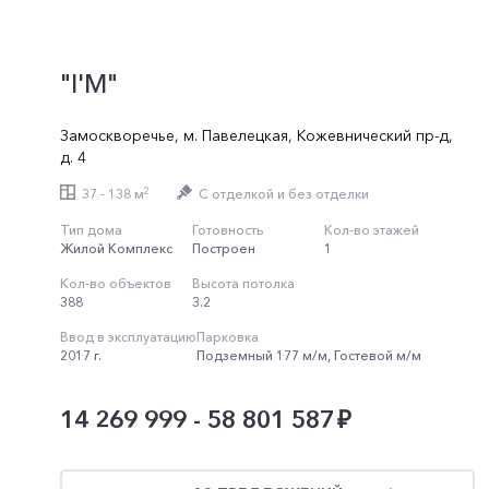
"I'M"
Замоскворечье
,
м. Павелецкая
,
Кожевнический пр-д
,
д. 4
2
37 - 138 м
C отделкой и без отделки
Тип дома
Готовность
Кол-во этажей
Жилой Комплекс
Построен
1
Кол-во объектов
Высота потолка
388
3.2
Ввод в эксплуатацию
Парковка
2017 г.
Подземный 177 м/м, Гостевой м/м
14 269 999 - 58 801 587