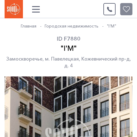
0
Главная
Городская недвижимость
"I'M"
ID F7880
"I'M"
Замоскворечье
,
м. Павелецкая
,
Кожевнический пр-д
,
д. 4