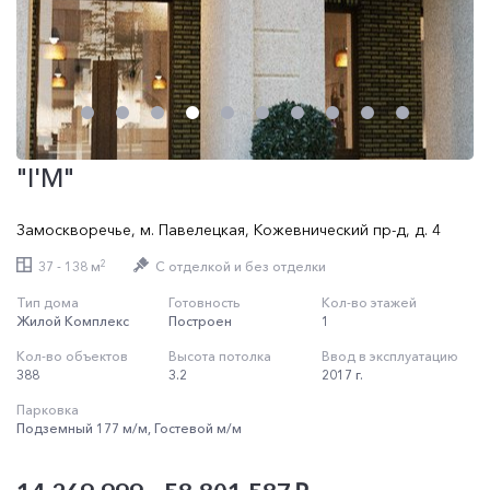
"I'M"
Замоскворечье
,
м. Павелецкая
,
Кожевнический пр-д
,
д. 4
2
37 - 138 м
C отделкой и без отделки
Тип дома
Готовность
Кол-во этажей
Жилой Комплекс
Построен
1
Кол-во объектов
Высота потолка
Ввод в эксплуатацию
388
3.2
2017 г.
Парковка
Подземный 177 м/м, Гостевой м/м