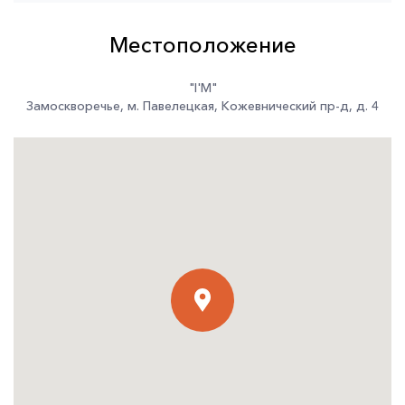
Местоположение
"I'M"
Замоскворечье
,
м. Павелецкая
,
Кожевнический пр-д
,
д. 4