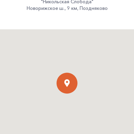
"Никольская Слобода"
Новорижское ш.
,
9 км
,
Поздняково