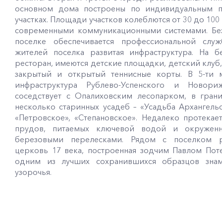
основном дома построены по индивидуальным п
участках. Площади участков колеблются от 30 до 100
современными коммуникационными системами. Без
поселке обеспечивается профессиональной слу
жителей поселка развитая инфраструктура. На б
ресторан, имеются детские площадки, детский клуб,
закрытый и открытый теннисные корты. В 5-ти м
инфраструктура Рублево-Успенского и Новори
соседствует с Опалиховским лесопарком, в гран
несколько старинных усадеб – «Усадьба Архангель
«Петровское», «Степановское». Недалеко протекае
прудов, питаемых ключевой водой и окружен
березовыми перелесками. Рядом с поселком р
церковь 17 века, построенная зодчим Павлом Поте
одним из лучших сохранившихся образцов знам
узорочья.