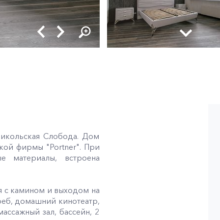
Никольская Слобода. Дом
кой фирмы "Portner". При
ые материалы, встроена
ая с камином и выходом на
греб, домашний кинотеатр,
 массажный зал, бассейн, 2