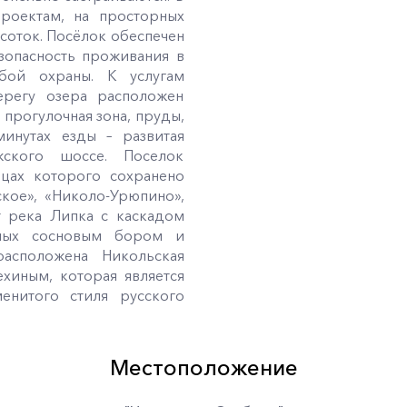
роектам, на просторных
 соток. Посёлок обеспечен
опасность проживания в
жбой охраны. К услугам
ерегу озера расположен
 прогулочная зона, пруды,
инутах езды – развитая
жского шоссе. Поселок
ицах которого сохранено
ское», «Николо-Урюпино»,
т река Липка с каскадом
ных сосновым бором и
асположена Никольская
хиным, которая является
енитого стиля русского
Местоположение