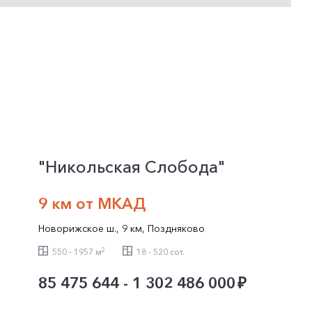
"Никольская Слобода"
9 км от МКАД
Новорижское ш.
,
9 км
,
Поздняково
2
550 - 1957 м
18 - 520 сот.
85 475 644 - 1 302 486 000