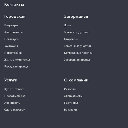
Контакты
Городская
Загородная
Квартиры
Дома
Апартаменты
Таунхаус / Дуплекс
Пентхаусы
Квартиры
Таунхаусы
Земельные участки
Новостройки
Коттеджные поселки
Жилые комплексы
Загородная аренда
Городская аренда
Услуги
О компании
Купить объект
История
Продать объект
Специалисты
Арендовать
Партнеры
Сдать в аренду
Вакансии