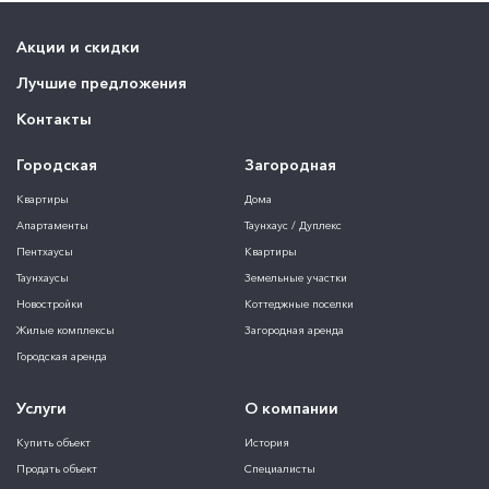
Акции и скидки
Лучшие предложения
Контакты
Городская
Загородная
Квартиры
Дома
Апартаменты
Таунхаус / Дуплекс
Пентхаусы
Квартиры
Таунхаусы
Земельные участки
Новостройки
Коттеджные поселки
Жилые комплексы
Загородная аренда
Городская аренда
Услуги
О компании
Купить объект
История
Продать объект
Специалисты