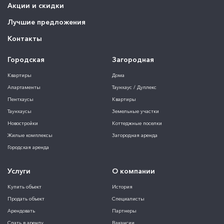
Акции и скидки
Лучшие предложения
Контакты
Городская
Загородная
Квартиры
Дома
Апартаменты
Таунхаус / Дуплекс
Пентхаусы
Квартиры
Таунхаусы
Земельные участки
Новостройки
Коттеджные поселки
Жилые комплексы
Загородная аренда
Городская аренда
Услуги
О компании
Купить объект
История
Продать объект
Специалисты
Арендовать
Партнеры
Сдать в аренду
Вакансии