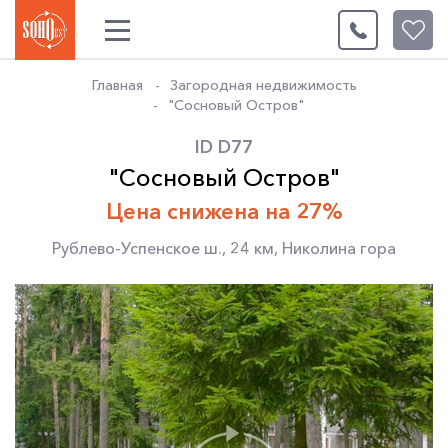
0
Главная
Загородная недвижимость
"Сосновый Остров"
ID D77
"Сосновый Остров"
Цена снижена на 27%
Рублево-Успенское ш.
,
24 км
,
Николина гора