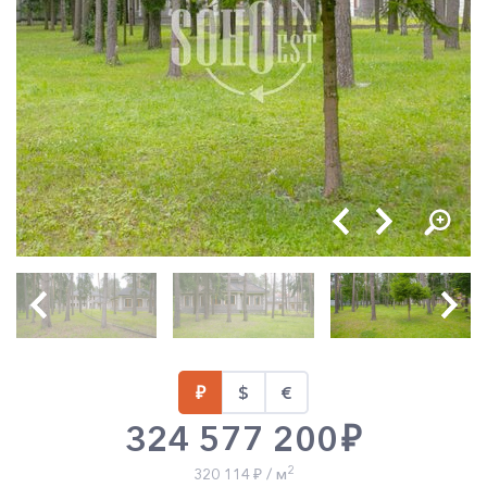
324 577 200
2
320 114
/ м