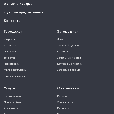
Акции и скидки
Лучшие предложения
Контакты
Городская
Загородная
Квартиры
Дома
Апартаменты
Таунхаус / Дуплекс
Пентхаусы
Квартиры
Таунхаусы
Земельные участки
Новостройки
Коттеджные поселки
Жилые комплексы
Загородная аренда
Городская аренда
Услуги
О компании
Купить объект
История
Продать объект
Специалисты
Арендовать
Партнеры