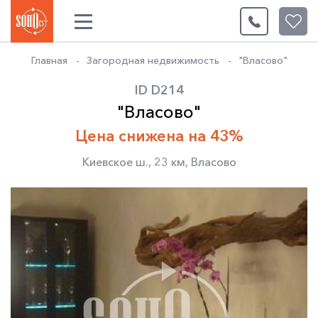
0
Главная
Загородная недвижимость
"Власово"
ID D214
"Власово"
Цена снижена на 43%
Киевское ш.
,
23 км
,
Власово