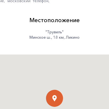
ие, московский телефон,
Местоположение
"Трувиль"
Минское ш.
,
18 км
,
Ликино