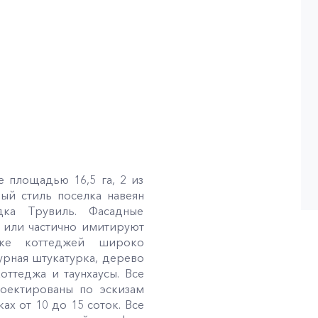
е площадью 16,5 га, 2 из
ый стиль поселка навеян
дка Трувиль. Фасадные
 или частично имитируют
лке коттеджей широко
урная штукатурка, дерево
оттеджа и таунхаусы. Все
оектированы по эскизам
ах от 10 до 15 соток. Все