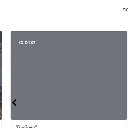
П
ID D187
ID D1753
"Грибово"
"Трувиль"