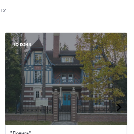
ТУ
ID D244
ID D1755
"Довиль"
"Трувиль"