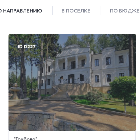
О НАПРАВЛЕНИЮ
В ПОСЕЛКЕ
ПО БЮДЖЕ
ID D227
ID D1754
"Грибово"
"Трувиль"