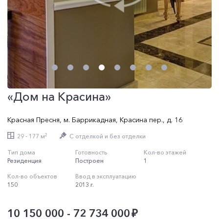
«Дом на Красина»
Красная Пресня
,
м. Баррикадная
,
Красина пер.
,
д. 16
2
29 - 177 м
C отделкой и без отделки
Тип дома
Готовность
Кол-во этажей
Резиденция
Построен
1
Кол-во объектов
Ввод в эксплуатацию
150
2013 г.
10 150 000 - 72 734 000