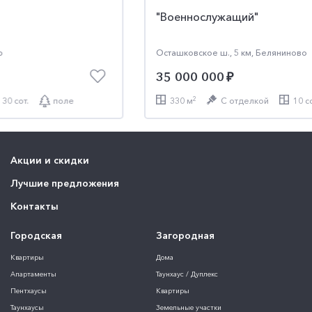
"Военнослужащий"
"Курорт Пирогово"
"Agalarov Estate"
Осташковское ш., 5 км, Беляниново
Осташковское ш., 20 км, Сорокино
Новорижское ш., 24 км, Воронино
35 000 000
136 322 424
568 010 100
2
2
330 м
34 сот.
1830 м
С отделкой
поле
Без отделки
10 сот.
62 сот.
поле
Акции и скидки
Лучшие предложения
Контакты
Городская
Загородная
Квартиры
Дома
Апартаменты
Таунхаус / Дуплекс
Пентхаусы
Квартиры
Таунхаусы
Земельные участки