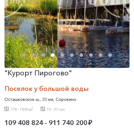
"Курорт Пирогово"
Поселок у большой воды
Осташковское ш.
,
20 км
,
Сорокино
2
778 - 1898 м
18 - 97 сот.
109 408 824 - 911 740 200