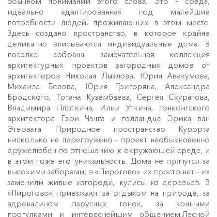
обычном понимании этого слова. Это – среда,
идеально адаптированная под малейшие
потребности людей, проживающих в этом месте.
Здесь создано пространство, в которое крайне
деликатно вписываются индивидуальные дома. В
поселке собрана замечательная коллекция
архитектурных проектов загородных домов от
архитекторов Николая Лызлова, Юрия Авакумова,
Михаила Белова, Юрия Григоряна, Александра
Бродского, Тотана Кузембаева, Сергея Скуратова,
Владимира Плоткина, Ильи Уткина, гонконгского
архитектора Гэри Чанга и голландца Эрика ван
Эгераата. Природное пространство Курорта
нисколько не перегружено – проект необыкновенно
дружелюбен по отношению к окружающей среде, и
в этом тоже его уникальность. Дома не прячутся за
высокими заборами; в «Пирогово» их просто нет – их
заменили живые изгороди, кулисы из деревьев. В
«Пирогово» приезжают за отдыхом на природе, за
адреналином парусных гонок, за конными
прогулками и интереснейшим общением.Лесной