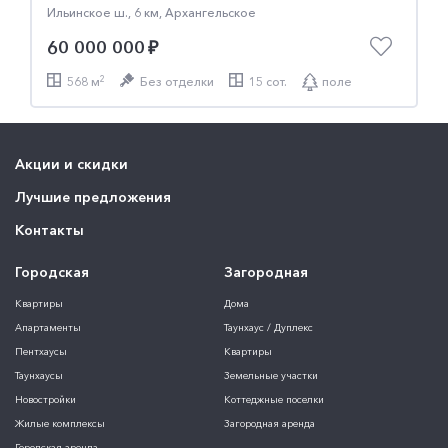
Ильинское ш., 15 км, Бузланово
Ильинское ш., 14 км, Петрово-Дальнее
60 000 000
243 432 900
2
354 м
Без отделки
13 сот.
поле
2
440 м
С отделкой
Акции и скидки
Лучшие предложения
Контакты
Городская
Загородная
Квартиры
Дома
Апартаменты
Таунхаус / Дуплекс
Пентхаусы
Квартиры
Таунхаусы
Земельные участки
Новостройки
Коттеджные поселки
Жилые комплексы
Загородная аренда
Городская аренда