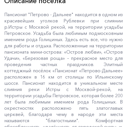
Описание поселка
Пансионат "Петрово - Дальнее" находится в одном из
красивейших уголков Рублевки при слиянии
р.Истры с Москвой рекой, на территории усадьбы
Петровское. Усадьба была любимым подмосковным
имением рода Голициных. Здесь есть все, что нужно
для работы и отдыха. Расположенные на территории
пансионата мини-острова: «Остров любви», «Остров
Удачи», «Березовая роща» – прекрасное место для
проведения частных праздников. Элитный
коттеджный посёлок «Пансионат «Петрово-Дальнее»
расположен в 16 км от столицы по Ильинскому
шоссе. Пансионат находится в уникальном месте
слияния реки Истры с Москвой-рекой, на
территории усадьбы Петровское, которая более 200
лет была любимым имением рода Голицыных. В
окрестностях расположено пять златоглавых
церквей, благодаря чему в народе эти места
называются "благостными". Комфортная
обособленность, удалённость от городской суеты, и,