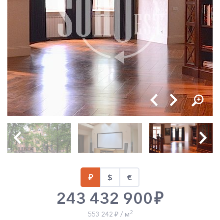
243 432 900
2
553 242
/ м