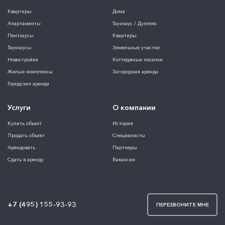
Городская
Загородная
Квартиры
Дома
Апартаменты
Таунхаус / Дуплекс
Пентхаусы
Квартиры
Таунхаусы
Земельные участки
Новостройки
Коттеджные поселки
Жилые комплексы
Загородная аренда
Городская аренда
Услуги
О компании
Купить объект
История
Продать объект
Специалисты
Арендовать
Партнеры
Сдать в аренду
Вакансии
+7 (495) 155-93-93
ПЕРЕЗВОНИТЕ МНЕ