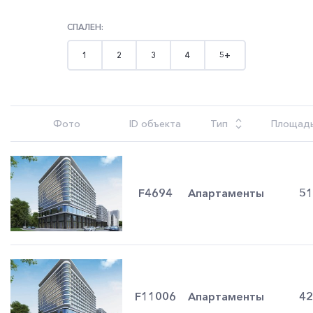
СПАЛЕН:
1
2
3
4
5+
Фото
ID объекта
Тип
Площад
F4694
Апартаменты
51
F11006
Апартаменты
42